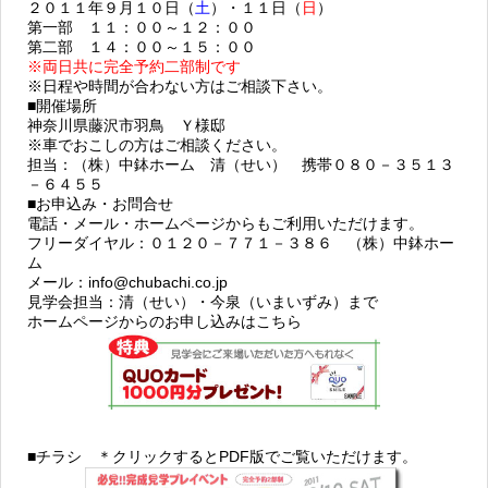
２０１１年９月１０日（
土
）・１１日（
日
）
第一部 １１：００～１２：００
第二部 １４：００～１５：００
※両日共に完全予約二部制です
※日程や時間が合わない方はご相談下さい。
■
開催場所
神奈川県藤沢市羽鳥 Ｙ様邸
※車でおこしの方はご相談ください。
担当：（株）中鉢ホーム 清（せい） 携帯０８０－３５１３
－６４５５
■
お申込み・お問合せ
電話・メール・ホームページからもご利用いただけます。
フリーダイヤル：０１２０－７７１－３８６ （株）中鉢ホー
ム
メール：
info@chubachi.co.jp
見学会担当：清（せい）・今泉（いまいずみ）まで
ホームページからのお申し込みはこちら
■チラシ ＊クリックするとPDF版でご覧いただけます。