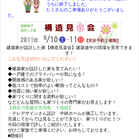
うちに終了しました。
たくさんのご来場ありがとうございまし
た。
建築家が設計した家【構造見楽会】建築途中の現場を見学できま
す！
こんな方はぜひいらしてください！
◆建築家が設計した家を見てみたい！
◆一戸建てのプライバシーが気になる！
◆開放感のある家が欲しい！
◆低コストで効率のよい断熱ってどんなもの？
◆地震に強い家が欲しい！
◆家づくりに関する資料が欲しい！
などどんな質問にも家づくりの専門家がお答えします！
【神奈川県藤沢市羽鳥 Ｙ様邸】
・テレデザインさん設計 中鉢ホームが施工しています。
完成してからでは見ることができない、家づくりのヒミツ
今回の現場で詳しくご紹介いたします。
ぜひご家族でご来場ください。お待ちしております。
■
開催日