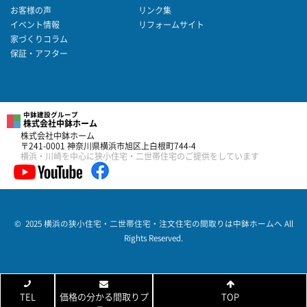
お客様の声
リンク集
イベント情報
リフォームサイト
家づくりコラム
保証・アフター
中鉢建設グループ
株式会社中鉢ホーム
株式会社中鉢ホーム
〒241-0001 神奈川県横浜市旭区上白根町744-4
横浜・川崎を中心に狭小住宅・二世帯住宅のご提供をしています
© 2025 横浜の狭小住宅・二世帯住宅・注文住宅の間取りは中鉢ホームへ All
Rights Reserved.
TEL
価格の分かる間取りプ
TOP