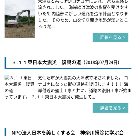
大津波と共に街がコナゴナにされ、 家も道路も
流されました。 海岸線は津波の影響を受けやす
いため 内陸部に新しい道路を造る計画となりま
した。 そのため、山を切り開き地盤が弱いとこ
ろは 地...
詳細を見る
３.１１東日本大震災 復興の道
（2018年07月24日）
気仙沼市が大震災の大津波で壊されました。 コ
ナゴナになった街の道路を復旧します！！！ 海
岸付近の盛土工事と共に、道路の復旧工事が始ま
っています。 ３.１１東日本大震災が発生して...
詳細を見る
NPO法人日本を美しくする会 神奈川掃除に学ぶ会