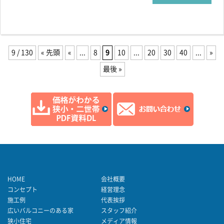
9 / 130
« 先頭
«
...
8
9
10
...
20
30
40
...
»
最後 »
HOME
会社概要
コンセプト
経営理念
施工例
代表挨拶
広いバルコニーのある家
スタッフ紹介
狭小住宅
メディア情報