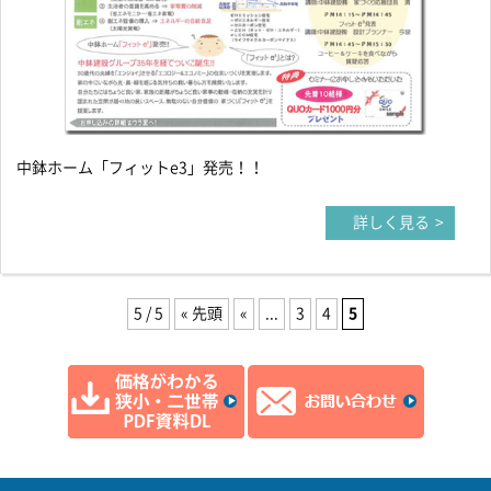
中鉢ホーム「フィットe3」発売！！
詳しく見る
5 / 5
« 先頭
«
...
3
4
5