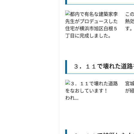
こ
熱
す。 
３．１１で壊れた道路
宮
が
われ...