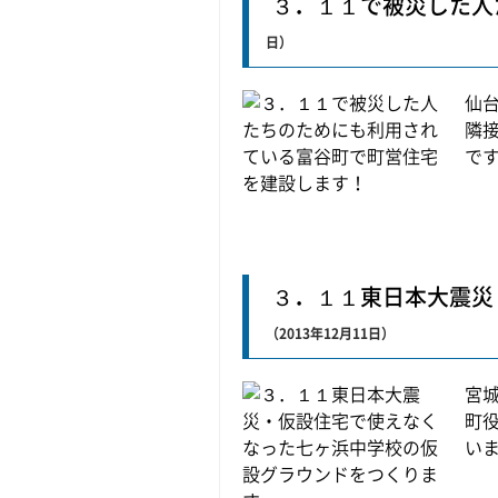
３．１１で被災した人
日）
仙
隣
です。
３．１１東日本大震災
（2013年12月11日）
宮
町
いまし