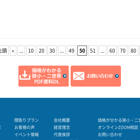
先頭
«
...
10
20
30
...
49
50
51
...
60
70
80
間取りプラン
会社概要
価格が分かる狭小・二世
家
お客様の声
経営理念
オンラインZOOM相談
イベント情報
代表挨拶
お問い合わせ