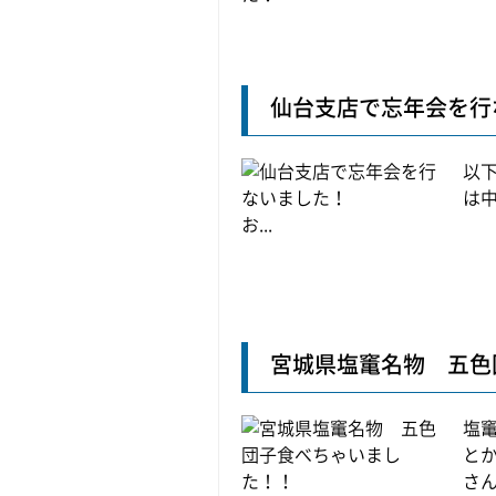
仙台支店で忘年会を行
以
は
お...
宮城県塩竃名物 五色
塩
と
さん