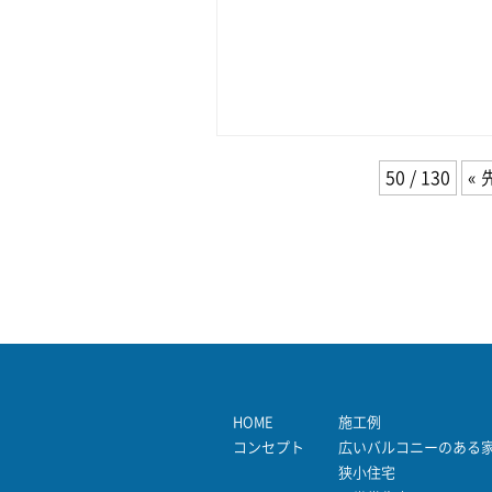
50 / 130
« 
HOME
施工例
コンセプト
広いバルコニーのある
狭小住宅