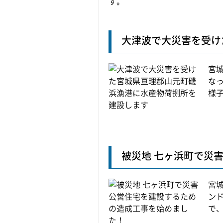
大津波で大災害を受け
宮
な
様子
被災地 七ヶ浜町で災
宮
ン
で、