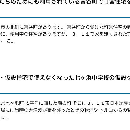
たちのためにも利用されている富谷町で町営住宅
台市の北側に富谷町があります。 富谷町から受けた町営住宅の
接に、使用中の住宅がありますが、 ３．１１で家を無くされた
 こ...
・仮設住宅で使えなくなった七ヶ浜中学校の仮設
城県七ヶ浜町 太平洋に面した海の町 そこは３．１１東日本題
役場には当時の大津波が街を襲ったときの状況や トルコからの
...