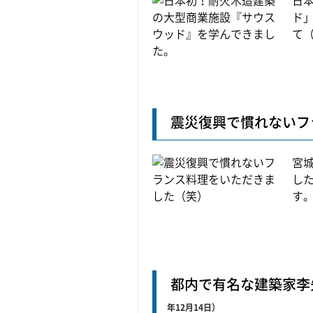
日
ド
て（
震災復興で慣れないフ
宮
し
す。
都内で有名な建築家李
年12月14日）