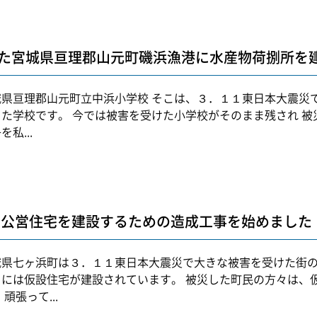
た宮城県亘理郡山元町磯浜漁港に水産物荷捌所を
城県亘理郡山元町立中浜小学校 そこは、３．１１東日本大震災
った学校です。 今では被害を受けた小学校がそのまま残され 
を私...
害公営住宅を建設するための造成工事を始めました
城県七ヶ浜町は３．１１東日本大震災で大きな被害を受けた街の
ドには仮設住宅が建設されています。 被災した町民の方々は、
 頑張って...