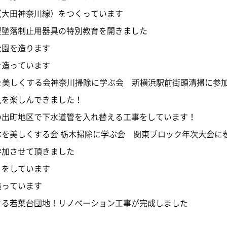
（大田神奈川線）をつくっています
型墜落制止用器具の特別教育を開きました
公園を造ります
を造っています
本を美しくする会神奈川掃除に学ぶ会 新横浜駅前街頭清掃に参
見を楽しんできました！
の出町地区で下水道管を入れ替える工事をしています！
本を美しくする会 栃木掃除に学ぶ会 関東ブロック年次大会に
参加させて頂きました
りをしています
造っています
せる若葉台団地！リノベーション工事が完成しました