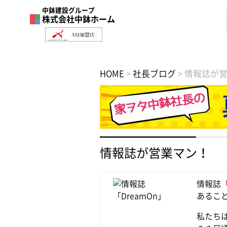
中鉢建設グループ
株式会社中鉢ホーム
HOME
>
社長ブログ
>
情報誌が
情報誌が営業マン！
情報誌
「
あるこ
私たち