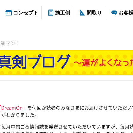
コンセプト
施工例
間取り
お客
営業マン！
DreamOn」
を何回か読者のみなさまにお届けさせていただい
とがわかりました。
は毎月中旬ごろ情報誌を発送させていただいていますが、毎月