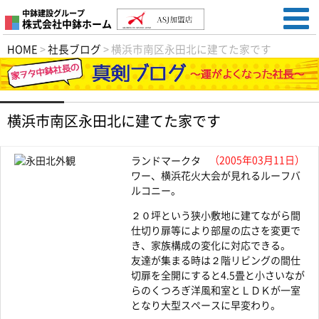
中鉢建設グループ
株式会社中鉢ホーム
HOME
>
社長ブログ
>
横浜市南区永田北に建てた家です
横浜市南区永田北に建てた家です
（2005年03月11日）
ランドマークタ
ワー、横浜花火大会が見れるルーフバ
ルコニー。
２０坪という狭小敷地に建てながら間
仕切り扉等により部屋の広さを変更で
き、家族構成の変化に対応できる。
友達が集まる時は２階リビングの間仕
切扉を全開にすると4.5畳と小さいなが
らのくつろぎ洋風和室とＬＤＫが一室
となり大型スペースに早変わり。