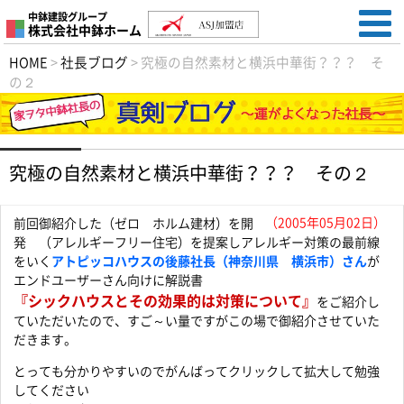
中鉢建設グループ
株式会社中鉢ホーム
HOME
>
社長ブログ
>
究極の自然素材と横浜中華街？？？ そ
の２
究極の自然素材と横浜中華街？？？ その２
（2005年05月02日）
前回御紹介した（ゼロ ホルム建材）を開
発 （アレルギーフリー住宅）を提案しアレルギー対策の最前線
をいく
アトピッコハウスの後藤社長（神奈川県 横浜市）さん
が
エンドユーザーさん向けに解説書
『シックハウスとその効果的は対策について』
をご紹介し
ていただいたので、すご～い量ですがこの場で御紹介させていた
だきます。
とっても分かりやすいのでがんばってクリックして拡大して勉強
してください