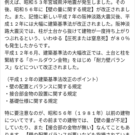
例えば、昭和５３年宮城県沖地震が発生しました。その
後、昭和５６年に【壁の量に関する規定】が改正されまし
た。また、記憶に新しい平成７年の阪神淡路大震災後、平
成１２年には大幅に建築基準法が改正されました。阪神淡
路大震災では、柱が土台から抜けて建物が一度持ち上がり
つぶれるという、いわゆる【圧死または窒息死】が８０％
も発生したからです。
平成１２年６月、建築基準法の大幅改正では、土台と柱を
緊結する「ホールダウン金物」をはじめ「耐力壁バラン
ス」などについて改正されました。
（平成１２年の建築基準法改正のポイント）
・壁の配置とバランスに関する規定
・接合部金物の設置に関する規定
・基礎仕様に関する規定
特に要注意なのが、昭和５６年（１９８１年）以前の建物
についてです。その前までの建物では、【壁の量が不足】
していたり、また【接合部の金物が無い】なんてこともあ
ります。【壁の配置バランスが悪いなども指摘されていま