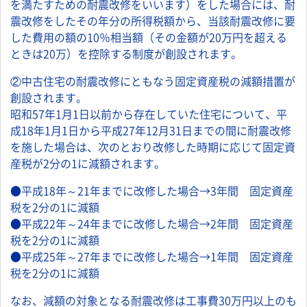
を満たすための耐震改修をいいます）をした場合には、耐
震改修をしたその年分の所得税額から、当該耐震改修に要
した費用の額の10％相当額（その金額が20万円を超える
ときは20万）を控除する制度が創設されます。
②中古住宅の耐震改修にともなう固定資産税の減額措置が
創設されます。
昭和57年1月1日以前から存在していた住宅について、平
成18年1月1日から平成27年12月31日までの間に耐震改修
を施した場合は、次のとおり改修した時期に応じて固定資
産税が2分の1に減額されます。
●平成18年～21年までに改修した場合→3年間 固定資産
税を2分の1に減額
●平成22年～24年までに改修した場合→2年間 固定資産
税を2分の1に減額
●平成25年～27年までに改修した場合→1年間 固定資産
税を2分の1に減額
なお、減額の対象となる耐震改修は工事費30万円以上のも