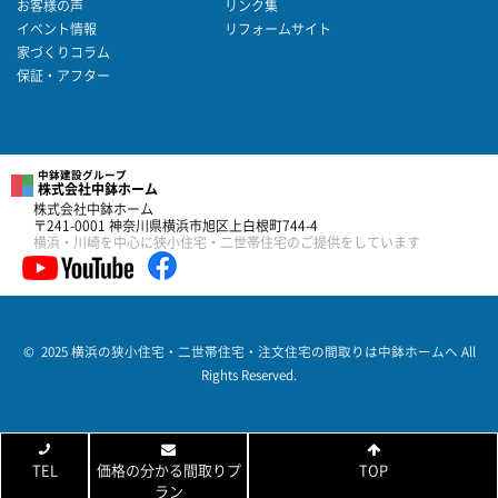
お客様の声
リンク集
イベント情報
リフォームサイト
家づくりコラム
保証・アフター
中鉢建設グループ
株式会社中鉢ホーム
株式会社中鉢ホーム
〒241-0001 神奈川県横浜市旭区上白根町744-4
横浜・川崎を中心に狭小住宅・二世帯住宅のご提供をしています
© 2025 横浜の狭小住宅・二世帯住宅・注文住宅の間取りは中鉢ホームへ All
Rights Reserved.
TEL
価格の分かる間取りプ
TOP
ラン