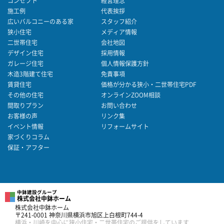
コンセプト
経営理念
施工例
代表挨拶
広いバルコニーのある家
スタッフ紹介
狭小住宅
メディア情報
二世帯住宅
会社地図
デザイン住宅
採用情報
ガレージ住宅
個人情報保護方針
木造3階建て住宅
免責事項
賃貸住宅
価格が分かる狭小・二世帯住宅PDF
その他の住宅
オンラインZOOM相談
間取りプラン
お問い合わせ
お客様の声
リンク集
イベント情報
リフォームサイト
家づくりコラム
保証・アフター
中鉢建設グループ
株式会社中鉢ホーム
株式会社中鉢ホーム
〒241-0001 神奈川県横浜市旭区上白根町744-4
横浜・川崎を中心に狭小住宅・二世帯住宅のご提供をしています