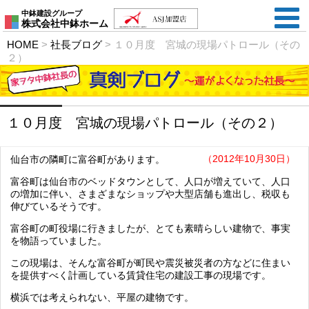
中鉢建設グループ
株式会社中鉢ホーム
HOME
>
社長ブログ
>
１０月度 宮城の現場パトロール（その
２）
１０月度 宮城の現場パトロール（その２）
（2012年10月30日）
仙台市の隣町に富谷町があります。
富谷町は仙台市のベッドタウンとして、人口が増えていて、人口
の増加に伴い、さまざまなショップや大型店舗も進出し、税収も
伸びているそうです。
富谷町の町役場に行きましたが、とても素晴らしい建物で、事実
を物語っていました。
この現場は、そんな富谷町が町民や震災被災者の方などに住まい
を提供すべく計画している賃貸住宅の建設工事の現場です。
横浜では考えられない、平屋の建物です。