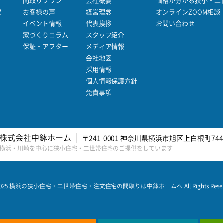
間取りプラン
会社概要
価格が分かる狭小・二世
家
お客様の声
経営理念
オンラインZOOM相談
イベント情報
代表挨拶
お問い合わせ
家づくりコラム
スタッフ紹介
保証・アフター
メディア情報
会社地図
採用情報
個人情報保護方針
免責事項
株式会社中鉢ホーム
〒241-0001 神奈川県横浜市旭区上白根町744
横浜・川崎を中心に狭小住宅・二世帯住宅のご提供をしています
2025 横浜の狭小住宅・二世帯住宅・注文住宅の間取りは中鉢ホームへ All Rights Reserv