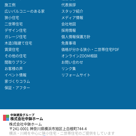
施工例
代表挨拶
広いバルコニーのある家
スタッフ紹介
狭小住宅
メディア情報
二世帯住宅
会社地図
デザイン住宅
採用情報
ガレージ住宅
個人情報保護方針
木造3階建て住宅
免責事項
賃貸住宅
価格が分かる狭小・二世帯住宅PDF
その他の住宅
オンラインZOOM相談
間取りプラン
お問い合わせ
お客様の声
リンク集
イベント情報
リフォームサイト
家づくりコラム
保証・アフター
中鉢建設グループ
株式会社中鉢ホーム
株式会社中鉢ホーム
〒241-0001 神奈川県横浜市旭区上白根町744-4
横浜・川崎を中心に狭小住宅・二世帯住宅のご提供をしています