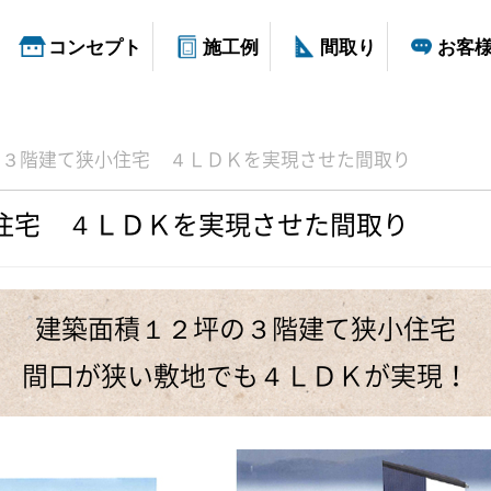
コンセプト
施工例
間取り
お客
 ３階建て狭小住宅 ４ＬＤＫを実現させた間取り
住宅 ４ＬＤＫを実現させた間取り
建築面積１２坪の３階建て狭小住宅
間口が狭い敷地でも４ＬＤＫが実現！