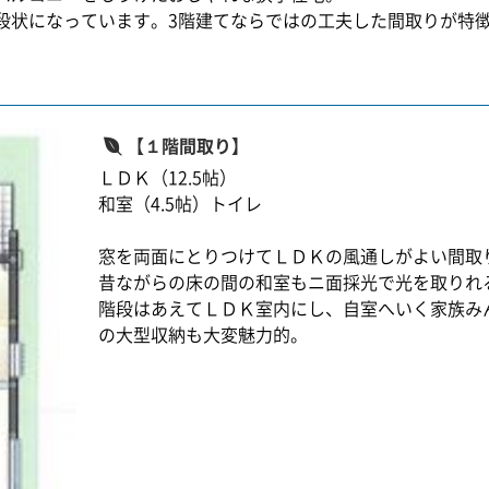
段状になっています。3階建てならではの工夫した間取りが特
【１階間取り】
ＬＤＫ（12.5帖）
和室（4.5帖）トイレ
窓を両面にとりつけてＬＤＫの風通しがよい間取
昔ながらの床の間の和室もニ面採光で光を取りれ
階段はあえてＬＤＫ室内にし、自室へいく家族み
の大型収納も大変魅力的。