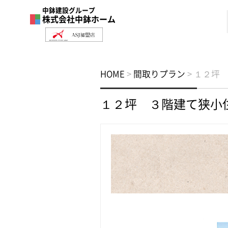
中鉢建設グループ
株式会社中鉢ホーム
HOME
>
間取りプラン
>
１２坪
１２坪 ３階建て狭小